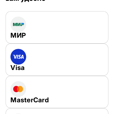
МИР
Visa
MasterCard